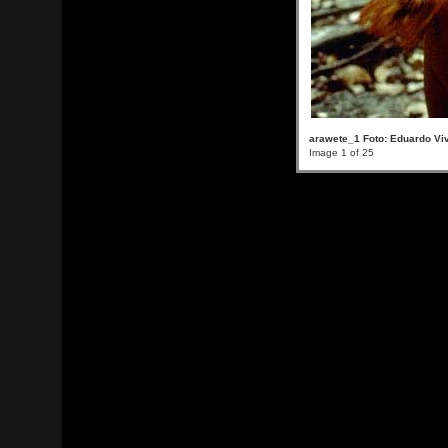
arawete_1 Foto: Eduardo Viv
Image 1 of 25