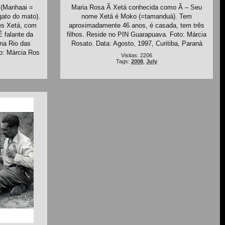
 (Manhaai =
Maria Rosa Ã Xetá conhecida como Ã – Seu
gato do mato).
nome Xetá é Moko (=tamanduá). Tem
es Xetá, com
aproximadamente 46 anos, é casada, tem três
 falante da
filhos. Reside no PIN Guarapuava. Foto: Márcia
na Rio das
Rosato. Data: Agosto, 1997, Curitiba, Paraná
o: Márcia Ros
Visitas: 2206
Tags:
2008
,
July