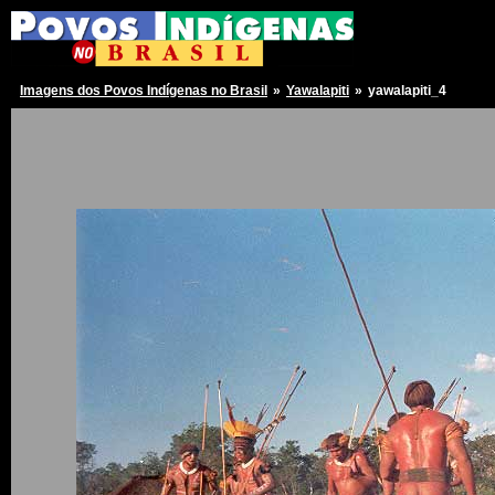
Imagens dos Povos Indígenas no Brasil
»
Yawalapiti
»
yawalapiti_4