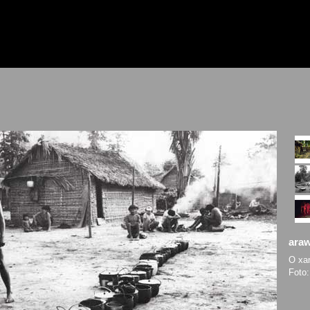
ara
O xam
Foto: