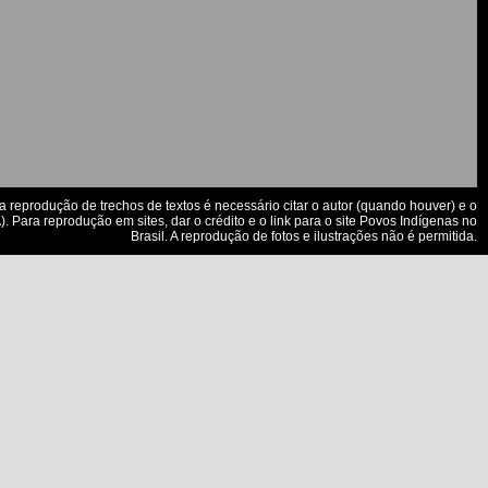
a reprodução de trechos de textos é necessário citar o autor (quando houver) e o
. Para reprodução em sites, dar o crédito e o link para o site Povos Indígenas no
Brasil. A reprodução de fotos e ilustrações não é permitida.