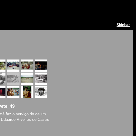
Sidebar
wete_49
ã faz o serviço do cauim.
 Eduardo Viveiros de Castro