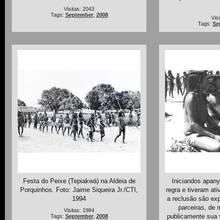
Visitas: 2043
Tags:
September
,
2008
Vis
Tags:
Se
Festa do Peixe (Tepiakwá) na Aldeia de
Iniciandos apany
Porquinhos. Foto: Jaime Siqueira Jr./CTI,
regra e tiveram at
1994
a reclusão são ex
parceiras, de
Visitas: 1984
publicamente sua 
Tags:
September
,
2008