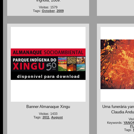
Vignola, 2009.
Visitas: 1579
Tags:
October
,
2009
Banner Almanaque Xingu
Urna funerária ya
Claudia Andu
Visitas: 1433
Tags:
2011
,
August
Vis
Keywords:
YANOM
F
Tags: