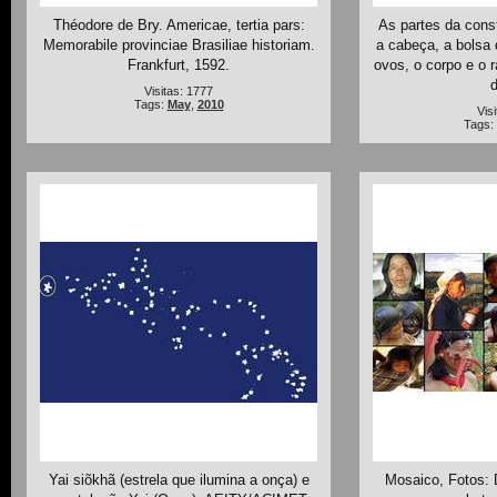
Théodore de Bry. Americae, tertia pars:
As partes da cons
Memorabile provinciae Brasiliae historiam.
a cabeça, a bolsa 
Frankfurt, 1592.
ovos, o corpo e o 
d
Visitas: 1777
Tags:
May
,
2010
Vis
Tags:
Yai siõkhã (estrela que ilumina a onça) e
Mosaico, Fotos: 