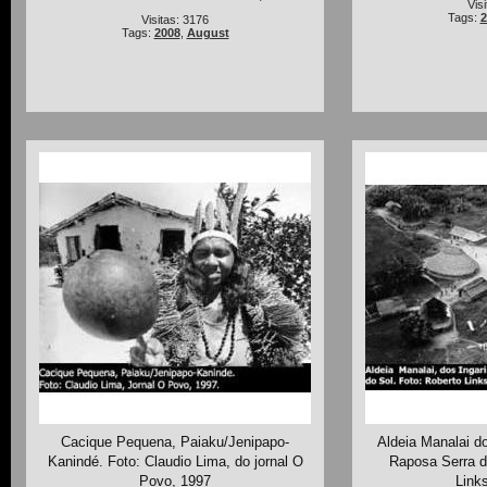
Vis
Tags:
2
Visitas: 3176
Tags:
2008
,
August
Cacique Pequena, Paiaku/Jenipapo-
Aldeia Manalai do
Kanindé. Foto: Claudio Lima, do jornal O
Raposa Serra d
Povo, 1997
Link