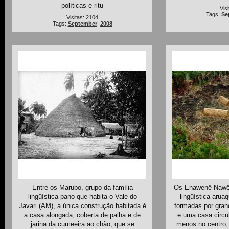
políticas e ritu
Vis
Tags:
Se
Visitas: 2104
Tags:
September
,
2008
Entre os Marubo, grupo da família
Os Enawenê-Nawê 
lingüística pano que habita o Vale do
lingüística arua
Javari (AM), a única construção habitada é
formadas por gran
a casa alongada, coberta de palha e de
e uma casa circul
jarina da cumeeira ao chão, que se
menos no centro,