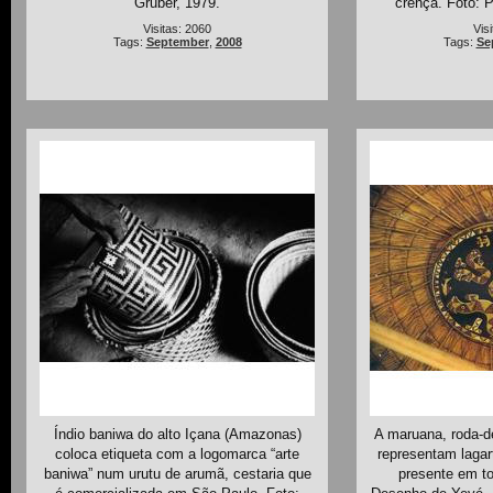
Gruber, 1979.
crença. Foto: P
Visitas: 2060
Vis
Tags:
September
,
2008
Tags:
Se
Índio baniwa do alto Içana (Amazonas)
A maruana, roda-d
coloca etiqueta com a logomarca “arte
representam lagar
baniwa” num urutu de arumã, cestaria que
presente em t