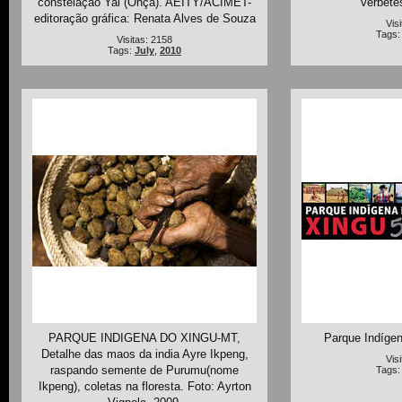
constelação Yai (Onça). AEITY/ACIMET-
verbete
editoração gráfica: Renata Alves de Souza
Vis
Tags
Visitas: 2158
Tags:
July
,
2010
PARQUE INDIGENA DO XINGU-MT,
Parque Indíge
Detalhe das maos da india Ayre Ikpeng,
Vis
raspando semente de Purumu(nome
Tags
Ikpeng), coletas na floresta. Foto: Ayrton