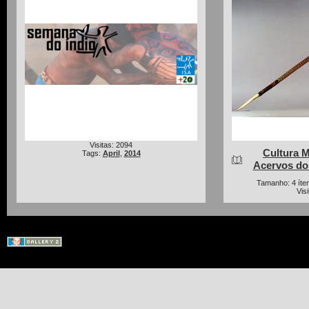
Visitas: 2094
Cultura M
Tags:
April
,
2014
Acervos d
Tamanho: 4 íten
Vis