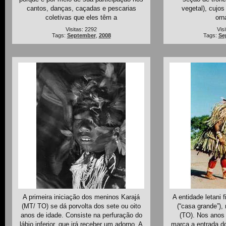
cantos, danças, caçadas e pescarias
vegetal), cujo
coletivas que eles têm a
orn
Visitas: 2292
Vis
Tags:
September
,
2008
Tags:
Se
A primeira iniciação dos meninos Karajá
A entidade letani f
(MT/ TO) se dá porvolta dos sete ou oito
(“casa grande”),
anos de idade. Consiste na perfuração do
(TO). Nos anos 
lábio inferior, que irá receber um adorno. A
marca a entrada d