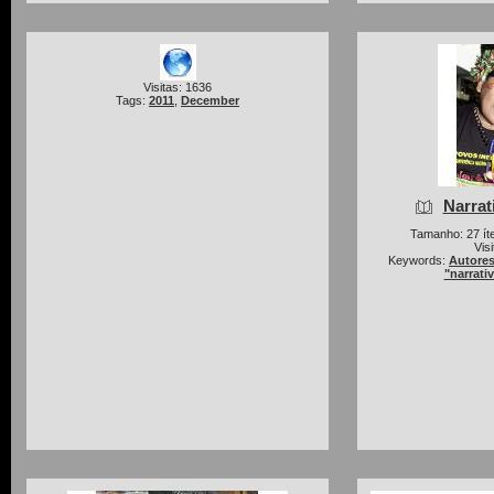
Visitas: 1636
Tags:
2011
,
December
Narrat
Tamanho: 27 íte
Vis
Keywords:
Autores
"narrati