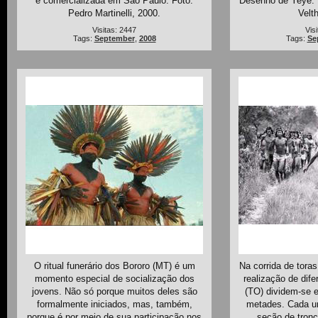
é comercializada em São Paulo. Foto:
Desenho de Yeyé. 
Pedro Martinelli, 2000.
Velt
Visitas: 2447
Vis
Tags:
September
,
2008
Tags:
Se
O ritual funerário dos Bororo (MT) é um
Na corrida de toras
momento especial de socialização dos
realização de dife
jovens. Não só porque muitos deles são
(TO) dividem-se 
formalmente iniciados, mas, também,
metades. Cada u
porque é por meio de sua participação nos
seção de tronco