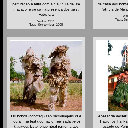
perfuração é feita com a clavícula de um
da casa dos homen
macaco, e se dá na presença dos pais.
Patrícia de Men
Foto: Clá
Vis
Tags:
Se
Visitas: 2121
Tags:
September
,
2008
Os bobos (bobotegi) são personagens que
Apesar de dester
figuram na festa do navio, realizada pelos
Paulo, os Panka
Kadiwéu. Este longo ritual remonta aos
estado de Per