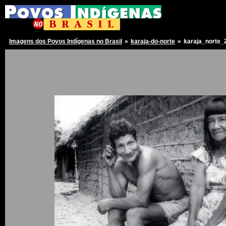
Imagens dos Povos Indígenas no Brasil
»
karaja-do-norte
»
karaja_norte_