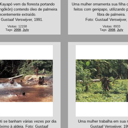
Kayapó vem da floresta portando
Uma mulher ornamenta sua filha 
ngôkôn) contendo óleo de palmeira
feitos com genipapo, utilizando p
ecentemente extraído.
fibra de palmeira.
 Gustaaf Verswijver, 1991.
Foto: Gustaaf Verswijver,
Visitas: 12158
Visitas: 8933
Tags:
2008
,
July
Tags:
2008
,
July
i se banham várias vezes por dia
Uma mulher trabalha em sua r
róximo à aldeia. Foto: Gustaaf
Gustaaf Verswijver, 19