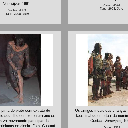
Verswijver, 1991.
Visitas: 4541
Tags:
2008
,
July
Visitas: 4839
Tags:
2008
,
July
 pinta de preto com extrato de
Os amigos rituais das crianças
is seu filho completou um ano de
fase final de um ritual de nomi
la vai novamente participar das
Gustaaf Verswijver, 19
otidianas da aldeia. Foto: Gustaaf
Visitas: 9319