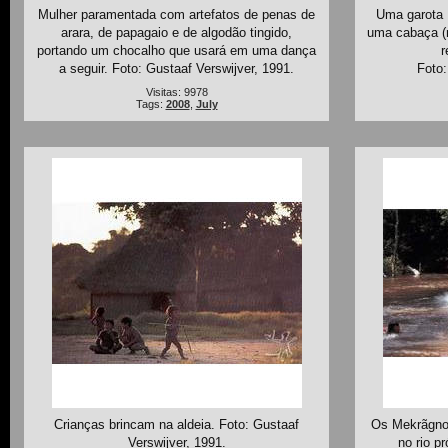
Mulher paramentada com artefatos de penas de
Uma garota 
arara, de papagaio e de algodão tingido,
uma cabaça (
portando um chocalho que usará em uma dança
r
a seguir. Foto: Gustaaf Verswijver, 1991.
Foto:
Visitas: 9978
Tags:
2008
,
July
Crianças brincam na aldeia. Foto: Gustaaf
Os Mekrãgnot
Verswijver, 1991.
no rio p