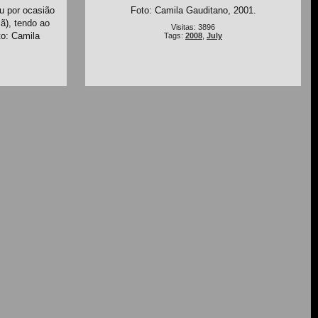
u por ocasião
Foto: Camila Gauditano, 2001.
ã), tendo ao
Visitas: 3896
o: Camila
Tags:
2008
,
July