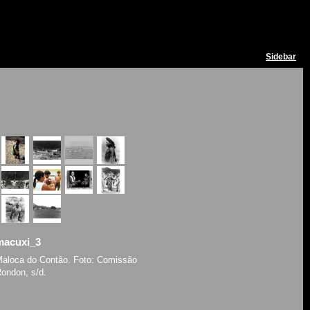
Sidebar
macuxi_3
aloca do Contão. Foto: Comissão
ondon, s/d.