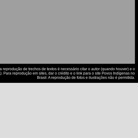
a reprodução de trechos de textos é necessário citar o autor (quando houver) e o
. Para reprodução em sites, dar o crédito e o link para o site Povos Indígenas no
Brasil. A reprodução de fotos e ilustrações não é permitida.