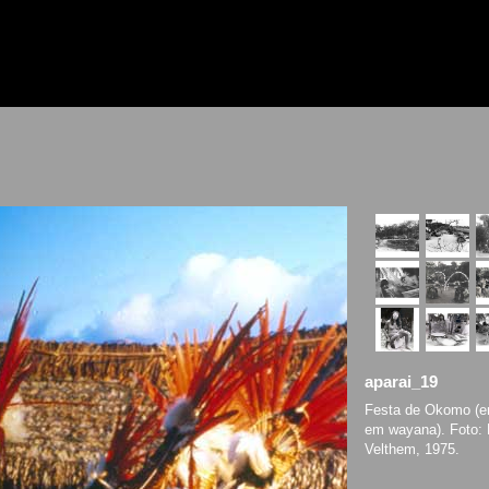
aparai_19
Festa de Okomo (e
em wayana). Foto: 
Velthem, 1975.