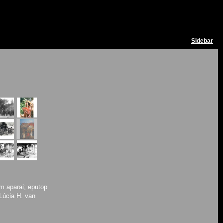
Sidebar
m aparai; eputop
Lúcia H. van