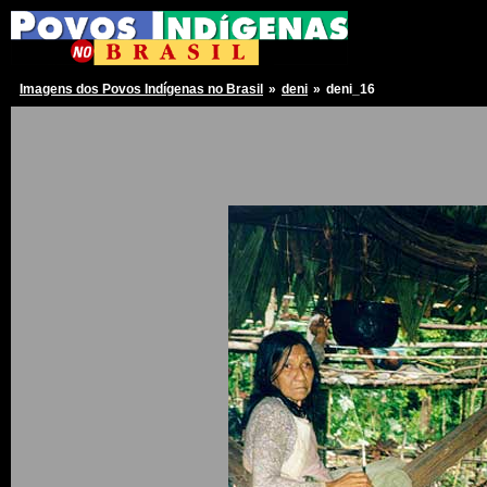
Imagens dos Povos Indígenas no Brasil
»
deni
»
deni_16