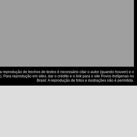
a reprodução de trechos de textos é necessário citar o autor (quando houver) e o
. Para reprodução em sites, dar o crédito e o link para o site Povos Indígenas no
Brasil. A reprodução de fotos e ilustrações não é permitida.