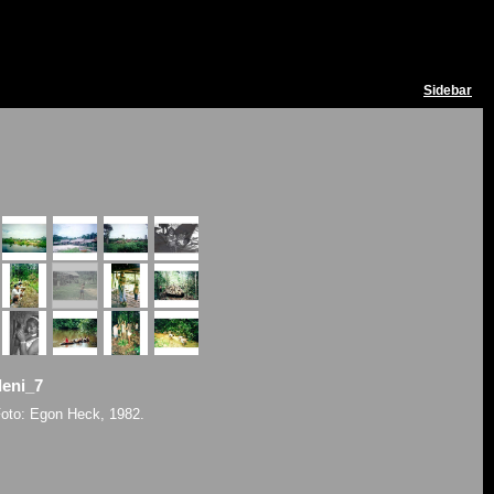
Sidebar
deni_7
oto: Egon Heck, 1982.