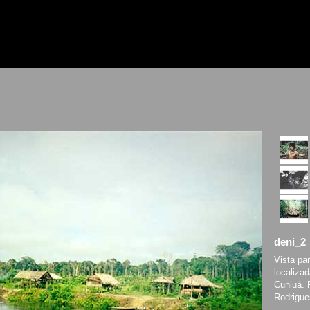
deni_2
Vista pa
localizad
Cuniuá. 
Rodrigue