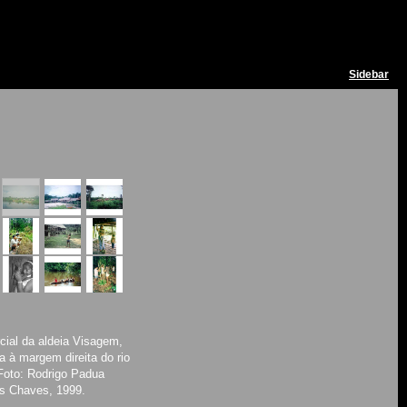
Sidebar
rcial da aldeia Visagem,
a à margem direita do rio
Foto: Rodrigo Padua
s Chaves, 1999.