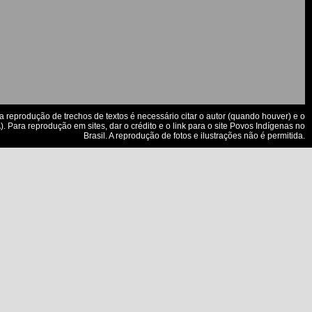
a reprodução de trechos de textos é necessário citar o autor (quando houver) e o
. Para reprodução em sites, dar o crédito e o link para o site Povos Indígenas no
Brasil. A reprodução de fotos e ilustrações não é permitida.