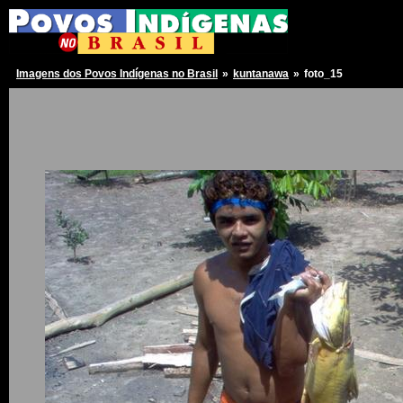
Imagens dos Povos Indígenas no Brasil
»
kuntanawa
»
foto_15