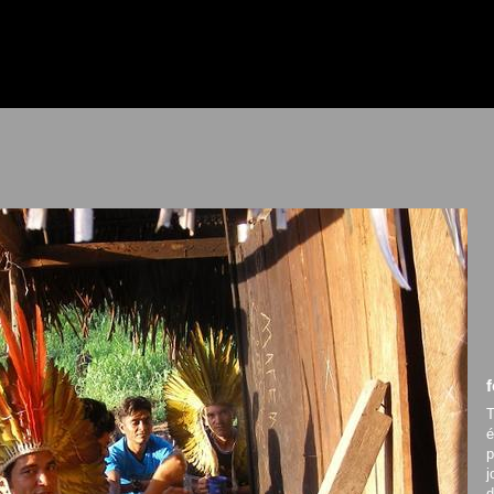
T
é
p
j
d