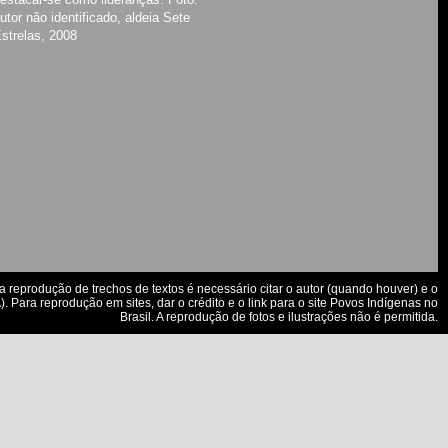
utor não identificado, aldeia Sete
strelas, 2008
a reprodução de trechos de textos é necessário citar o autor (quando houver) e o
. Para reprodução em sites, dar o crédito e o link para o site Povos Indígenas no
Brasil. A reprodução de fotos e ilustrações não é permitida.