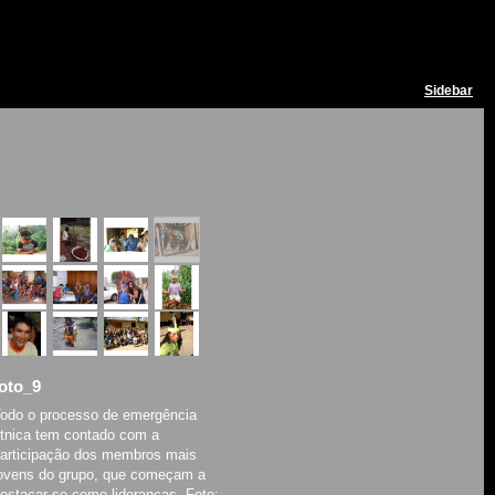
Sidebar
foto_9
odo o processo de emergência
tnica tem contado com a
articipação dos membros mais
ovens do grupo, que começam a
estacar-se como lideranças. Foto: